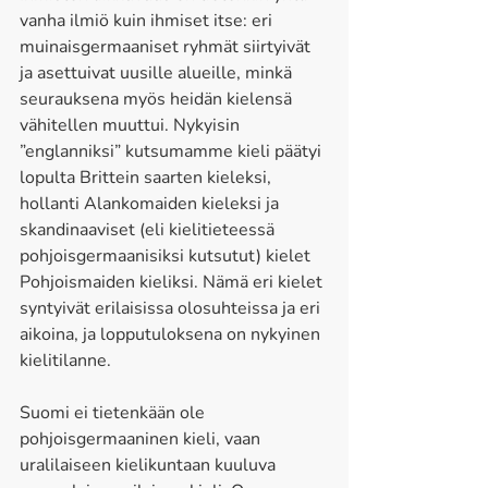
vanha ilmiö kuin ihmiset itse: eri 
muinaisgermaaniset ryhmät siirtyivät 
ja asettuivat uusille alueille, minkä 
seurauksena myös heidän kielensä 
vähitellen muuttui. Nykyisin 
”englanniksi” kutsumamme kieli päätyi 
lopulta Brittein saarten kieleksi, 
hollanti Alankomaiden kieleksi ja 
skandinaaviset (eli kielitieteessä 
pohjoisgermaanisiksi kutsutut) kielet 
Pohjoismaiden kieliksi. Nämä eri kielet 
syntyivät erilaisissa olosuhteissa ja eri 
aikoina, ja lopputuloksena on nykyinen 
kielitilanne. 
Suomi ei tietenkään ole 
pohjoisgermaaninen kieli, vaan 
uralilaiseen kielikuntaan kuuluva 