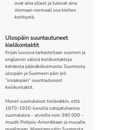
ovat aina olleet ja tulevat aina 
olemaan normaali osa kielten 
kehitystä. 
Ulospäin suuntautuneet 
kielikontaktit 
Kirjan luvussa tarkastellaan suomen ja 
englannin välisiä kielikontakteja 
kahdesta päänäkökulmasta: Suomesta 
ulospäin ja Suomeen päin (eli 
”sisäänpäin” suuntautuneet 
kielikontaktit. 
Monet suomalaiset tietävätkin, että 
1870–1920-luvuilla satojatuhansia 
suomalaisia – arviolta noin 390 000 – 
muutti Pohjois-Amerikkaan ja muualle 
maailmaan. Maastamuutto Suomesta 