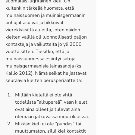
suomalais-ugrilainen kieli. On 
kuitenkin tärkeää huomata, että 
muinaissuomen ja muinaisgermaanin 
puhujat asuivat ja liikkuivat 
vierekkäisillä alueilla, joten näiden 
kielten välillä oli luonnollisesti paljon 
kontakteja ja vaikutteita jo yli 2000 
vuotta sitten. Tiesitkö, että jo 
muinaissuomessa esiintyi satoja 
muinaisgermaanisia lainasanoja (ks. 
Kallio 2012). Nämä seikat heijastavat 
seuraavia kielten perusperiaatteita:  
Millään kielellä ei ole yhtä 
todellista ”alkuperää”, vaan kielet 
ovat aina olleet ja tulevat aina 
olemaan jatkuvassa muutoksessa. 
Mikään kieli ei ole ”puhdas” tai 
muuttumaton, sillä kielikontaktit 