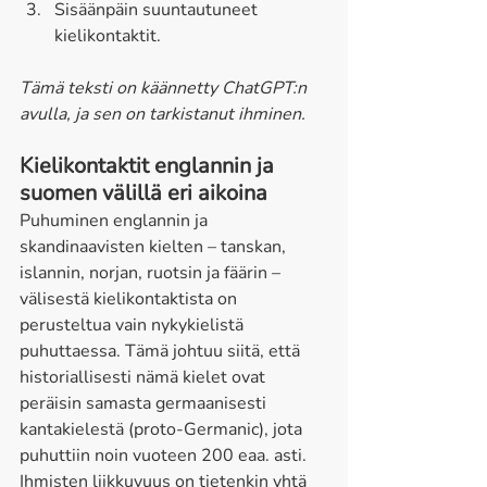
Sisäänpäin suuntautuneet 
kielikontaktit. 
Tämä teksti on käännetty ChatGPT:n 
avulla, ja sen on tarkistanut ihminen.
Kielikontaktit englannin ja 
suomen välillä eri aikoina 
Puhuminen englannin ja 
skandinaavisten kielten – tanskan, 
islannin, norjan, ruotsin ja fäärin – 
välisestä kielikontaktista on 
perusteltua vain nykykielistä 
puhuttaessa. Tämä johtuu siitä, että 
historiallisesti nämä kielet ovat 
peräisin samasta germaanisesti 
kantakielestä (proto-Germanic), jota 
puhuttiin noin vuoteen 200 eaa. asti. 
Ihmisten liikkuvuus on tietenkin yhtä 