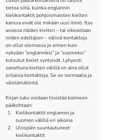
Luvun päätarkoituksena oli tarjota 
tietoa siitä, kuinka englannin 
kielikontaktit pohjoismaisten kielten 
kanssa eivät ole mikään uusi ilmiö. Itse 
asiassa näiden kielten – tai oikeastaan 
niiden edeltäjien – välisiä kontakteja 
on ollut olemassa jo ennen kuin 
nykyään ”englanniksi” ja ”suomeksi” 
kutsutut kielet syntyivät. Lyhyesti 
sanottuna kielten välillä on aina ollut 
erilaisia kontakteja. Se on normaalia ja 
väistämätöntä. 
Kirjan luku voidaan tiivistää kolmeen 
pääkohtaan: 
Kielikontaktit englannin ja 
suomen välillä eri aikoina 
Ulospäin suuntautuneet 
kielikontaktit 