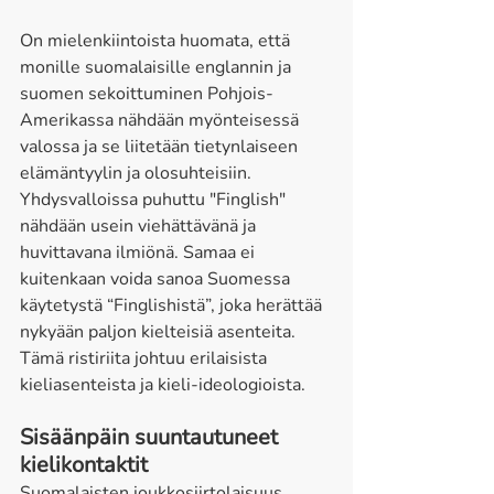
On mielenkiintoista huomata, että 
monille suomalaisille englannin ja 
suomen sekoittuminen Pohjois-
Amerikassa nähdään myönteisessä 
valossa ja se liitetään tietynlaiseen 
elämäntyylin ja olosuhteisiin. 
Yhdysvalloissa puhuttu "Finglish" 
nähdään usein viehättävänä ja 
huvittavana ilmiönä. Samaa ei 
kuitenkaan voida sanoa Suomessa 
käytetystä “Finglishistä”, joka herättää 
nykyään paljon kielteisiä asenteita. 
Tämä ristiriita johtuu erilaisista 
kieliasenteista ja kieli-ideologioista. 
Sisäänpäin suuntautuneet 
kielikontaktit 
Suomalaisten joukkosiirtolaisuus 