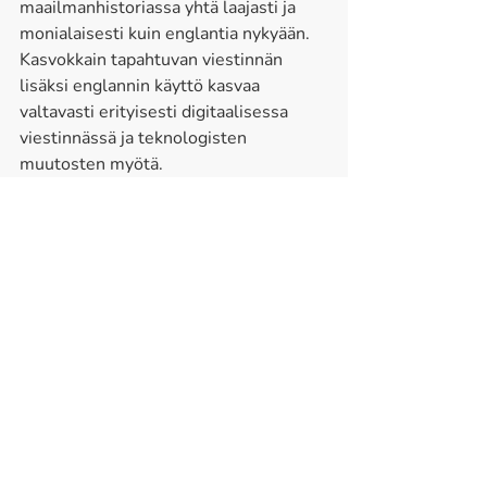
maailmanhistoriassa yhtä laajasti ja 
monialaisesti kuin englantia nykyään. 
Kasvokkain tapahtuvan viestinnän 
lisäksi englannin käyttö kasvaa 
valtavasti erityisesti digitaalisessa 
viestinnässä ja teknologisten 
muutosten myötä.   
Nämä kehityssuunnat vaikuttavat 
suomen ja englannin väliseen 
kielikontaktiin siten, että nykyään 
kielet ovat yhteydessä toisiinsa 
erityisesti ihmisten kautta, jotka 
käyttävät englantia lingua francana. 
Tähän ryhmään kuuluvat 
maahanmuuttajat ja muut ulkomaiset 
työntekijät. Lisäksi englanti on yhä 
enemmän läsnä hyvin 
henkilökohtaisissa tilanteissa: 