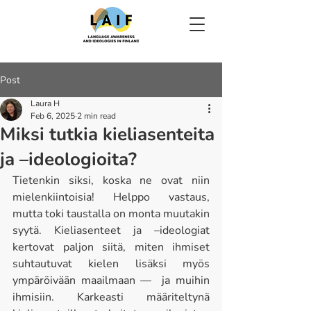
Post
Laura H
Feb 6, 2025
2 min read
Miksi tutkia kieliasenteita
ja –ideologioita?
Tietenkin siksi, koska ne ovat niin 
mielenkiintoisia! Helppo vastaus, 
mutta toki taustalla on monta muutakin 
syytä. Kieliasenteet ja –ideologiat 
kertovat paljon siitä, miten ihmiset 
suhtautuvat kielen lisäksi myös 
ympäröivään maailmaan —  ja muihin 
ihmisiin. Karkeasti määriteltynä 