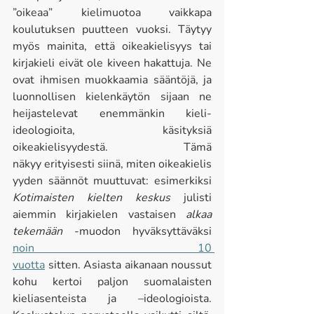
”oikeaa” kielimuotoa vaikkapa 
koulutuksen puutteen vuoksi. Täytyy 
myös mainita, että oikeakielisyys tai 
kirjakieli eivät ole kiveen hakattuja. Ne 
ovat ihmisen muokkaamia sääntöjä, ja 
luonnollisen kielenkäytön sijaan ne 
heijastelevat enemmänkin kieli-
ideologioita, käsityksiä 
oikeakielisyydestä. Tämä 
näkyy erityisesti siinä, miten oikeakielis
yyden säännöt muuttuvat: esimerkiksi 
Kotimaisten kielten keskus
 julisti 
aiemmin kirjakielen vastaisen 
alkaa 
tekemään 
-muodon hyväksyttäväksi 
noin 10 
vuotta
 sitten. Asiasta aikanaan noussut 
kohu kertoi paljon suomalaisten 
kieliasenteista ja –ideologioista. 