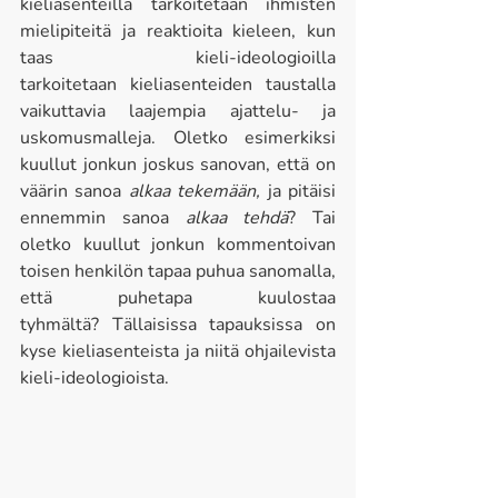
kieliasenteilla tarkoitetaan ihmisten 
mielipiteitä ja reaktioita kieleen, kun 
taas kieli-ideologioilla 
tarkoitetaan kieliasenteiden taustalla 
vaikuttavia laajempia ajattelu- ja 
uskomusmalleja. Oletko esimerkiksi 
kuullut jonkun joskus sanovan, että on 
väärin sanoa 
alkaa tekemään, 
ja pitäisi 
ennemmin sanoa 
alkaa tehdä
? Tai 
oletko kuullut jonkun kommentoivan 
toisen henkilön tapaa puhua sanomalla, 
että puhetapa kuulostaa 
tyhmältä? Tällaisissa tapauksissa on 
kyse kieliasenteista ja niitä ohjailevista 
kieli-ideologioista. 