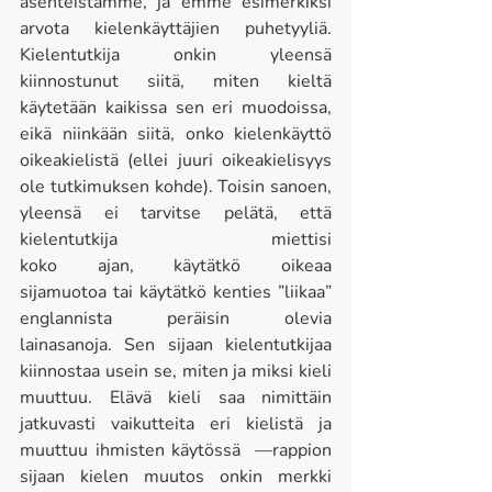
asenteistamme, ja emme esimerkiksi 
arvota kielenkäyttäjien puhetyyliä. 
Kielentutkija onkin yleensä 
kiinnostunut siitä, miten kieltä 
käytetään kaikissa sen eri muodoissa, 
eikä niinkään siitä, onko kielenkäyttö 
oikeakielistä (ellei juuri oikeakielisyys 
ole tutkimuksen kohde). Toisin sanoen, 
yleensä ei tarvitse pelätä, että 
kielentutkija miettisi 
koko ajan, käytätkö oikeaa 
sijamuotoa tai käytätkö kenties ”liikaa” 
englannista peräisin olevia 
lainasanoja. Sen sijaan kielentutkijaa 
kiinnostaa usein se, miten ja miksi kieli 
muuttuu. Elävä kieli saa nimittäin 
jatkuvasti vaikutteita eri kielistä ja 
muuttuu ihmisten käytössä  —rappion 
sijaan kielen muutos onkin merkki 