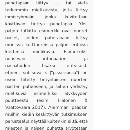
puhetapaan liittyy — tai vielä 
tarkemmin mielikuvista, joita liittyy 
ihmisryhmään, jonka kuvitellaan 
käyttävän tiettyä puhetapaa. Yksi 
paljon tutkittu esimerkki ovat nuoret 
naiset, joiden puhetapaan liittyy 
monissa kulttuureissa paljon erilaisia 
kielteisiä mielikuvia. Esimerkiksi 
nousevan intonaation ja 
nasaaliuden lisäksi erityisesti 
etinen, suhiseva 
s
 (“pissis-ässä”) on 
usein liitetty tietynlaisten nuorten 
naisten puheeseen, ja siihen yhdistyy 
mielikuvia esimerkiksi älykkyyden 
puutteesta (esim. Halonen & 
Vaattovaara 2017). Aiemman, pääosin 
muihin kieliin keskittyvän tutkimuksen 
perusteella näyttää kuitenkin siltä, että 
miesten ja naisen puhetta arvotetaan 