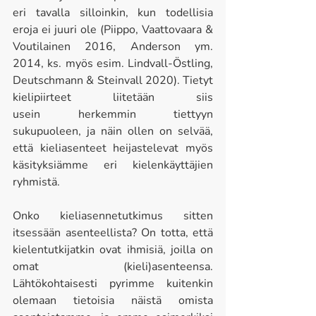
eri tavalla silloinkin, kun todellisia 
eroja ei juuri ole (Piippo, Vaattovaara & 
Voutilainen 2016, Anderson ym. 
2014, ks. myös esim. Lindvall-Östling, 
Deutschmann & Steinvall 2020). Tietyt 
kielipiirteet liitetään siis 
usein herkemmin tiettyyn 
sukupuoleen, ja näin ollen on selvää, 
että kieliasenteet heijastelevat myös 
käsityksiämme eri kielenkäyttäjien 
ryhmistä.  
Onko kieliasennetutkimus sitten 
itsessään asenteellista? On totta, että 
kielentutkijatkin ovat ihmisiä, joilla on 
omat (kieli)asenteensa. 
Lähtökohtaisesti pyrimme kuitenkin 
olemaan tietoisia näistä omista 