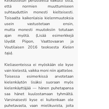
Keskustelun perusteella vaikutti siltä, 
että normien muuttumiseen 
suhtauduttiin monesti kielteisesti. 
Toisaalta kaikenlaisia kielenmuutoksia 
usein vastustetaan ensin, 
mutta monesti muutoksiin totutaan 
ajan myötä. (Lisää esimerkkejä 
löydät Piipon, Vaattovaaran ja 
Voutilaisen 2016 teoksesta 
Kielen 
taju
). 
Kieliasenteissa ei myöskään ole kyse 
vain kielestä, vaikka moni niin ajattelee. 
Toisessa esimerkissä arvotetaan 
kielenkäytön lisäksi suoraan myös 
kielenkäyttäjää — hänen puhetapansa 
saa hänet kuulostamaan tyhmältä. 
Varsinaisesti kyse ei kuitenkaan ole 
puhetavasta, vaan mielikuvista, joita 